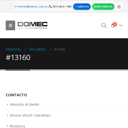
SERVICE
WP SERVICE
ventas@domec.com.ar
(011) 4312 - 1980
|
0
PRINCIPAL
RECLAMOS
#13160
#13160
CONTACTO
Atención al cliente
Service oficial / Garantías
Nosotros