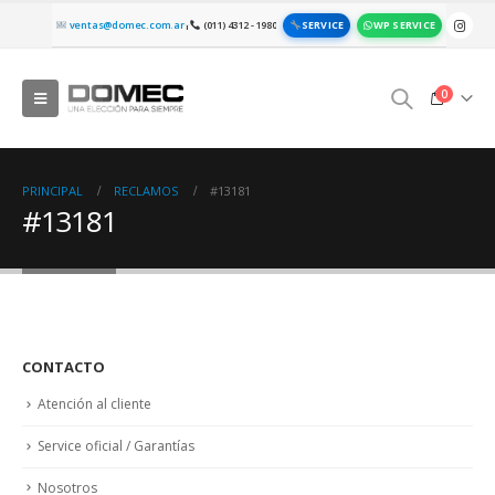
SERVICE
WP SERVICE
ventas@domec.com.ar
(011) 4312 - 1980
|
0
PRINCIPAL
RECLAMOS
#13181
#13181
CONTACTO
Atención al cliente
Service oficial / Garantías
Nosotros