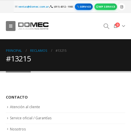
SERVICE
WP SERVICE
ventas@domec.com.ar
(011) 4312 - 1980
|
0
PRINCIPAL
RECLAMOS
#13215
#13215
CONTACTO
Atención al cliente
Service oficial / Garantías
Nosotros