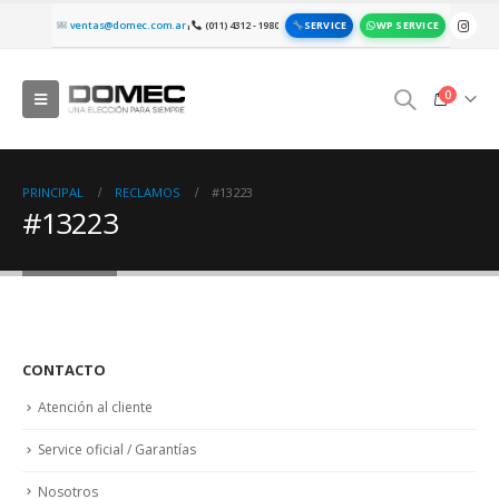
SERVICE
WP SERVICE
ventas@domec.com.ar
(011) 4312 - 1980
|
0
PRINCIPAL
RECLAMOS
#13223
#13223
CONTACTO
Atención al cliente
Service oficial / Garantías
Nosotros