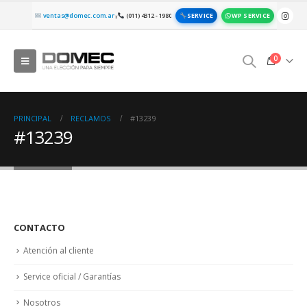
SERVICE
WP SERVICE
ventas@domec.com.ar
(011) 4312 - 1980
|
0
PRINCIPAL
RECLAMOS
#13239
#13239
CONTACTO
Atención al cliente
Service oficial / Garantías
Nosotros