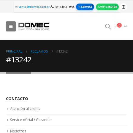
SERVICE
WP SERVICE
ventas@domec.com.ar
(011) 4312 - 1980
|
0
PRINCIPAL
RECLAMOS
#13242
#13242
CONTACTO
Atención al cliente
Service oficial / Garantías
Nosotros