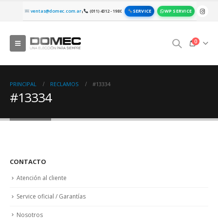
SERVICE
WP SERVICE
ventas@domec.com.ar
(011) 4312 - 1980
|
0
PRINCIPAL
RECLAMOS
#13334
#13334
CONTACTO
Atención al cliente
Service oficial / Garantías
Nosotros