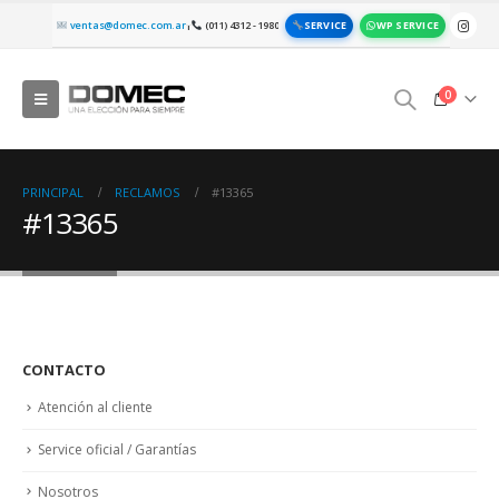
SERVICE
WP SERVICE
ventas@domec.com.ar
(011) 4312 - 1980
|
0
PRINCIPAL
RECLAMOS
#13365
#13365
CONTACTO
Atención al cliente
Service oficial / Garantías
Nosotros