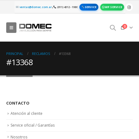
SERVICE
WP SERVICE
ventas@domec.com.ar
(011) 4312 - 1980
|
0
PRINCIPAL
RECLAMOS
#13368
#13368
CONTACTO
Atención al cliente
Service oficial / Garantías
Nosotros