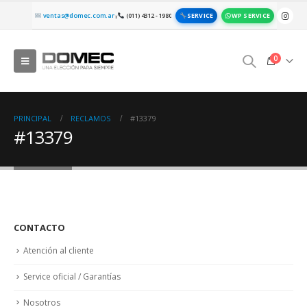
SERVICE
WP SERVICE
ventas@domec.com.ar
(011) 4312 - 1980
|
0
PRINCIPAL
RECLAMOS
#13379
#13379
CONTACTO
Atención al cliente
Service oficial / Garantías
Nosotros