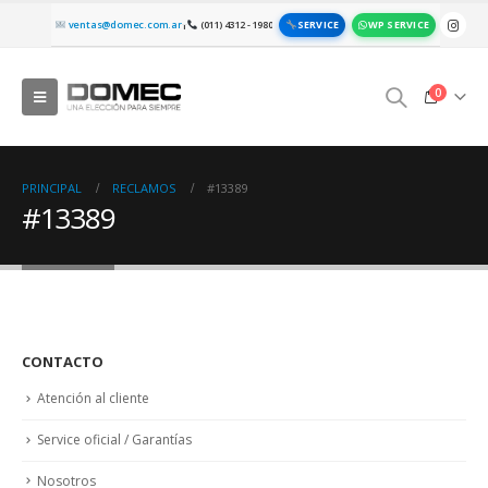
SERVICE
WP SERVICE
ventas@domec.com.ar
(011) 4312 - 1980
|
0
PRINCIPAL
RECLAMOS
#13389
#13389
CONTACTO
Atención al cliente
Service oficial / Garantías
Nosotros