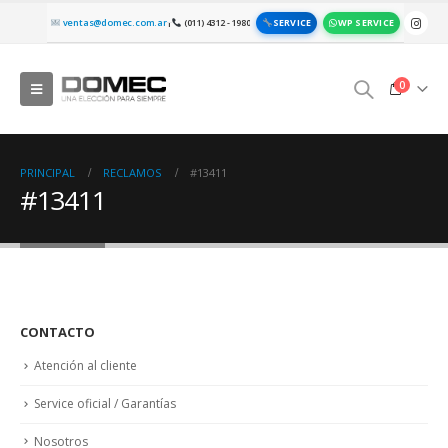
SERVICE
WP SERVICE
ventas@domec.com.ar
(011) 4312 - 1980
|
0
PRINCIPAL
RECLAMOS
#13411
#13411
CONTACTO
Atención al cliente
Service oficial / Garantías
Nosotros