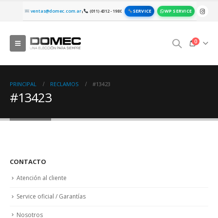
SERVICE
WP SERVICE
ventas@domec.com.ar
(011) 4312 - 1980
|
0
PRINCIPAL
RECLAMOS
#13423
#13423
CONTACTO
Atención al cliente
Service oficial / Garantías
Nosotros