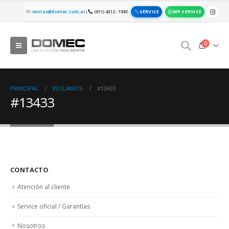
SERVICE
WP SERVICE
ventas@domec.com.ar
(011) 4312 - 1980
|
0
PRINCIPAL
RECLAMOS
#13433
#13433
CONTACTO
Atención al cliente
Service oficial / Garantías
Nosotros