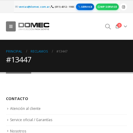
SERVICE
WP SERVICE
ventas@domec.com.ar
(011) 4312 - 1980
|
0
PRINCIPAL
RECLAMOS
#13447
#13447
CONTACTO
Atención al cliente
Service oficial / Garantías
Nosotros