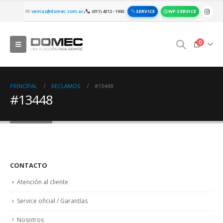
SERVICE
WP SERVICE
ventas@domec.com.ar
(011) 4312 - 1980
|
0
PRINCIPAL
RECLAMOS
#13448
#13448
CONTACTO
Atención al cliente
Service oficial / Garantías
Nosotros