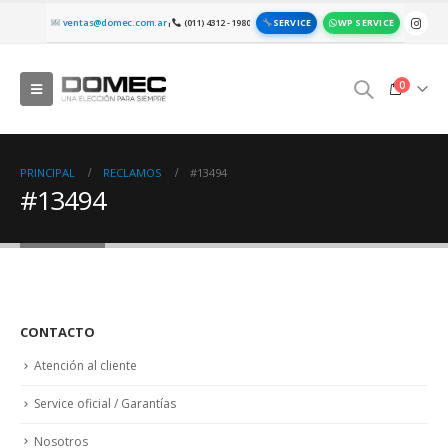
SERVICE
WP SERVICE
ventas@domec.com.ar
(011) 4312 - 1980
|
0
PRINCIPAL
RECLAMOS
#13494
#13494
CONTACTO
Atención al cliente
Service oficial / Garantías
Nosotros