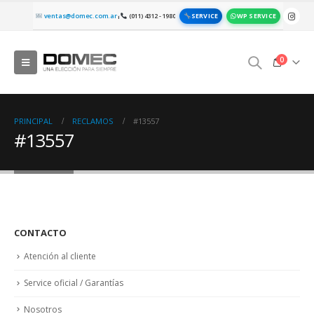
SERVICE
WP SERVICE
ventas@domec.com.ar
(011) 4312 - 1980
|
0
PRINCIPAL
RECLAMOS
#13557
#13557
CONTACTO
Atención al cliente
Service oficial / Garantías
Nosotros