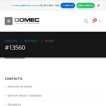
SERVICE
WP SERVICE
ventas@domec.com.ar
(011) 4312 - 1980
|
0
PRINCIPAL
RECLAMOS
#13560
#13560
CONTACTO
Atención al cliente
Service oficial / Garantías
Nosotros