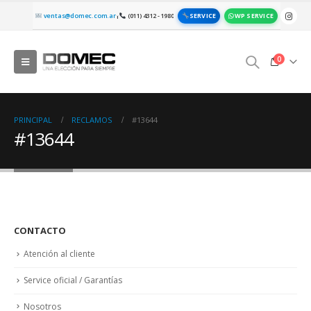
SERVICE
WP SERVICE
ventas@domec.com.ar
(011) 4312 - 1980
|
0
PRINCIPAL
RECLAMOS
#13644
#13644
CONTACTO
Atención al cliente
Service oficial / Garantías
Nosotros