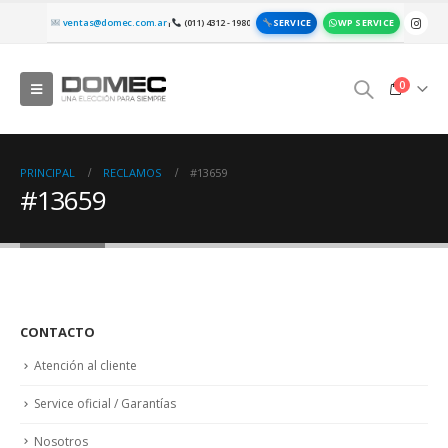
SERVICE
WP SERVICE
ventas@domec.com.ar
(011) 4312 - 1980
|
0
PRINCIPAL
RECLAMOS
#13659
#13659
CONTACTO
Atención al cliente
Service oficial / Garantías
Nosotros