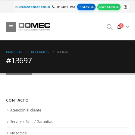
SERVICE
WP SERVICE
ventas@domec.com.ar
(011) 4312 - 1980
|
0
PRINCIPAL
RECLAMOS
#13697
#13697
CONTACTO
Atención al cliente
Service oficial / Garantías
Nosotros