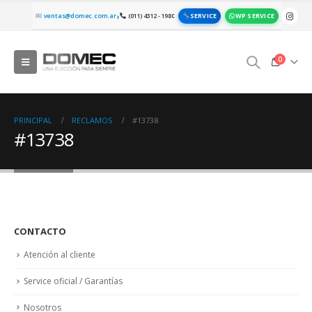
SERVICE
WP SERVICE
ventas@domec.com.ar
(011) 4312 - 1980
|
0
PRINCIPAL
RECLAMOS
#13738
#13738
CONTACTO
Atención al cliente
Service oficial / Garantías
Nosotros