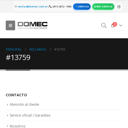
SERVICE
WP SERVICE
ventas@domec.com.ar
(011) 4312 - 1980
|
0
PRINCIPAL
RECLAMOS
#13759
#13759
CONTACTO
Atención al cliente
Service oficial / Garantías
Nosotros