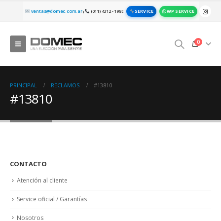
SERVICE
WP SERVICE
ventas@domec.com.ar
(011) 4312 - 1980
|
0
PRINCIPAL
RECLAMOS
#13810
#13810
CONTACTO
Atención al cliente
Service oficial / Garantías
Nosotros