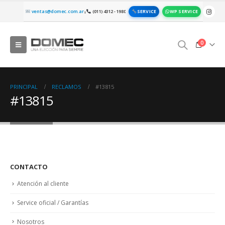
SERVICE
WP SERVICE
ventas@domec.com.ar
(011) 4312 - 1980
|
0
PRINCIPAL
RECLAMOS
#13815
#13815
CONTACTO
Atención al cliente
Service oficial / Garantías
Nosotros