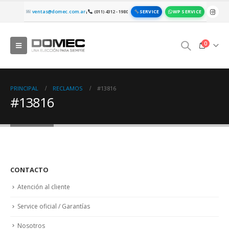
SERVICE
WP SERVICE
ventas@domec.com.ar
(011) 4312 - 1980
|
0
PRINCIPAL
RECLAMOS
#13816
#13816
CONTACTO
Atención al cliente
Service oficial / Garantías
Nosotros