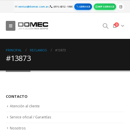
SERVICE
WP SERVICE
ventas@domec.com.ar
(011) 4312 - 1980
|
0
PRINCIPAL
RECLAMOS
#13873
#13873
CONTACTO
Atención al cliente
Service oficial / Garantías
Nosotros