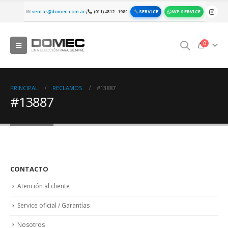
SERVICE
WP SERVICE
ventas@domec.com.ar
(011) 4312 - 1980
|
0
PRINCIPAL
RECLAMOS
#13887
#13887
CONTACTO
Atención al cliente
Service oficial / Garantías
Nosotros