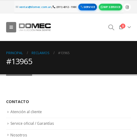
SERVICE
WP SERVICE
ventas@domec.com.ar
(011) 4312 - 1980
|
0
PRINCIPAL
RECLAMOS
#13965
#13965
CONTACTO
Atención al cliente
Service oficial / Garantías
Nosotros