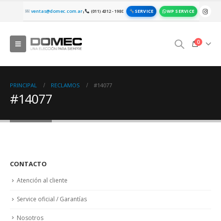
SERVICE
WP SERVICE
ventas@domec.com.ar
(011) 4312 - 1980
|
0
PRINCIPAL
RECLAMOS
#14077
#14077
CONTACTO
Atención al cliente
Service oficial / Garantías
Nosotros