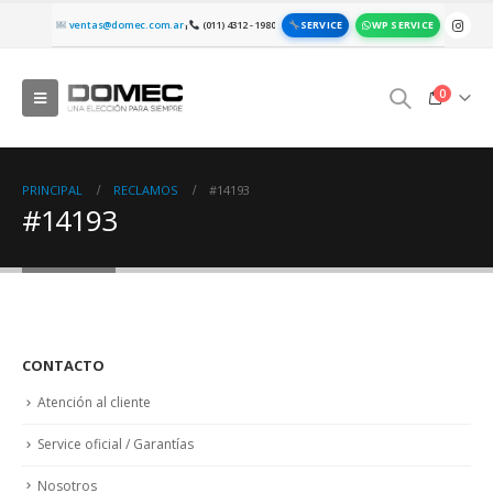
SERVICE
WP SERVICE
ventas@domec.com.ar
(011) 4312 - 1980
|
0
PRINCIPAL
RECLAMOS
#14193
#14193
CONTACTO
Atención al cliente
Service oficial / Garantías
Nosotros