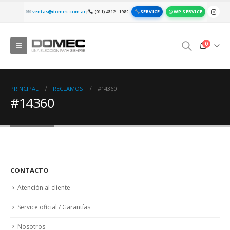
SERVICE
WP SERVICE
ventas@domec.com.ar
(011) 4312 - 1980
|
0
PRINCIPAL
RECLAMOS
#14360
#14360
CONTACTO
Atención al cliente
Service oficial / Garantías
Nosotros