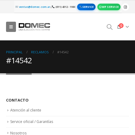
SERVICE
WP SERVICE
ventas@domec.com.ar
(011) 4312 - 1980
|
0
PRINCIPAL
RECLAMOS
#14542
#14542
CONTACTO
Atención al cliente
Service oficial / Garantías
Nosotros