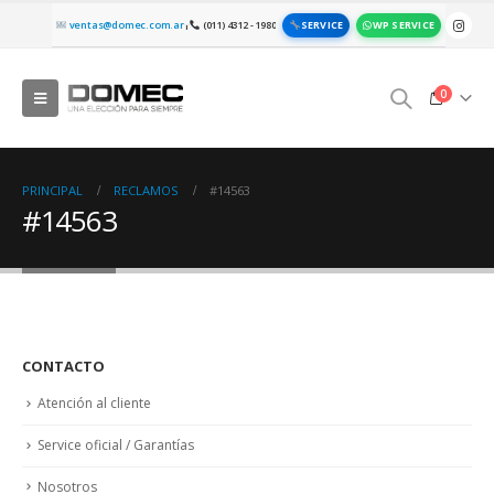
SERVICE
WP SERVICE
ventas@domec.com.ar
(011) 4312 - 1980
|
0
PRINCIPAL
RECLAMOS
#14563
#14563
CONTACTO
Atención al cliente
Service oficial / Garantías
Nosotros