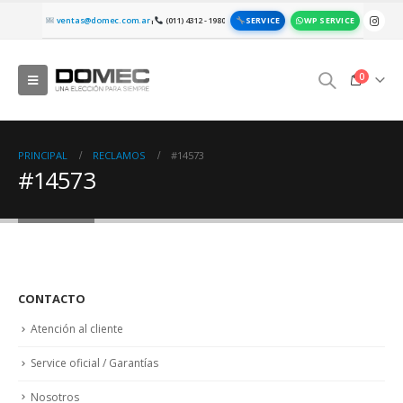
SERVICE
WP SERVICE
ventas@domec.com.ar
(011) 4312 - 1980
|
0
PRINCIPAL
RECLAMOS
#14573
#14573
CONTACTO
Atención al cliente
Service oficial / Garantías
Nosotros