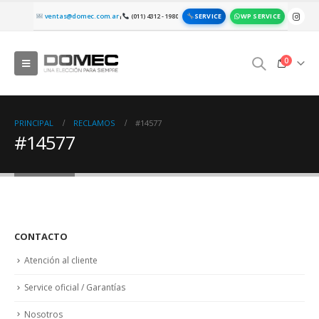
SERVICE
WP SERVICE
ventas@domec.com.ar
(011) 4312 - 1980
|
0
PRINCIPAL
RECLAMOS
#14577
#14577
CONTACTO
Atención al cliente
Service oficial / Garantías
Nosotros