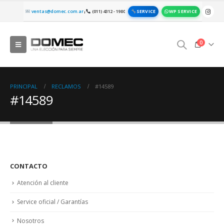
SERVICE
WP SERVICE
ventas@domec.com.ar
(011) 4312 - 1980
|
0
PRINCIPAL
RECLAMOS
#14589
#14589
CONTACTO
Atención al cliente
Service oficial / Garantías
Nosotros