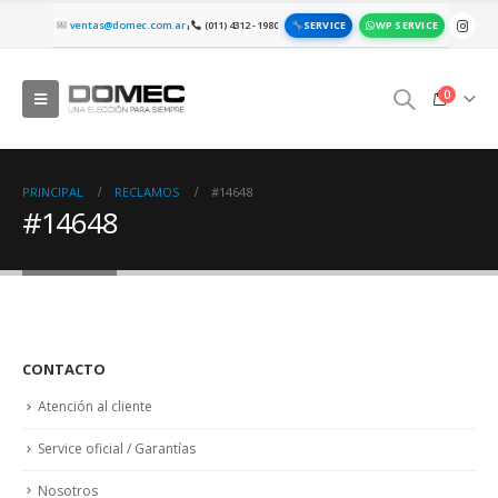
SERVICE
WP SERVICE
ventas@domec.com.ar
(011) 4312 - 1980
|
0
PRINCIPAL
RECLAMOS
#14648
#14648
CONTACTO
Atención al cliente
Service oficial / Garantías
Nosotros