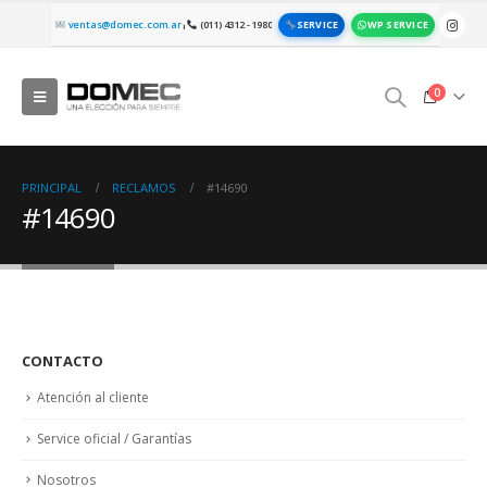
SERVICE
WP SERVICE
ventas@domec.com.ar
(011) 4312 - 1980
|
0
PRINCIPAL
RECLAMOS
#14690
#14690
CONTACTO
Atención al cliente
Service oficial / Garantías
Nosotros