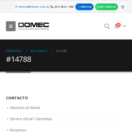
SERVICE
WP SERVICE
ventas@domec.com.ar
(011) 4312 - 1980
|
0
PRINCIPAL
RECLAMOS
#14788
#14788
CONTACTO
Atención al cliente
Service oficial / Garantías
Nosotros