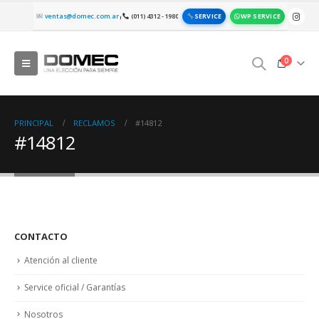
SERVICE
WP SERVICE
ventas@domec.com.ar
(011) 4312 - 1980
|
0
PRINCIPAL
RECLAMOS
#14812
#14812
CONTACTO
Atención al cliente
Service oficial / Garantías
Nosotros