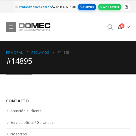
SERVICE
WP SERVICE
ventas@domec.com.ar
(011) 4312 - 1980
|
0
PRINCIPAL
RECLAMOS
#14895
#14895
CONTACTO
Atención al cliente
Service oficial / Garantías
Nosotros