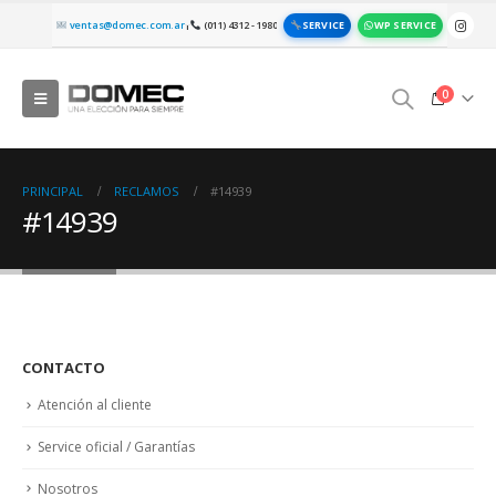
SERVICE
WP SERVICE
ventas@domec.com.ar
(011) 4312 - 1980
|
0
PRINCIPAL
RECLAMOS
#14939
#14939
CONTACTO
Atención al cliente
Service oficial / Garantías
Nosotros