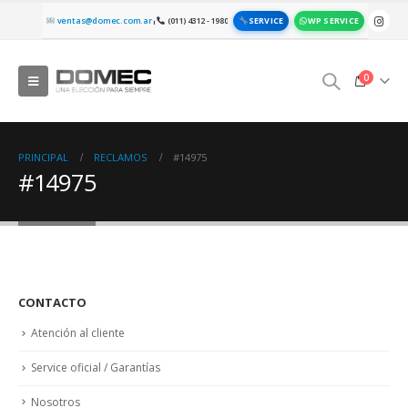
SERVICE
WP SERVICE
ventas@domec.com.ar
(011) 4312 - 1980
|
0
PRINCIPAL
RECLAMOS
#14975
#14975
CONTACTO
Atención al cliente
Service oficial / Garantías
Nosotros