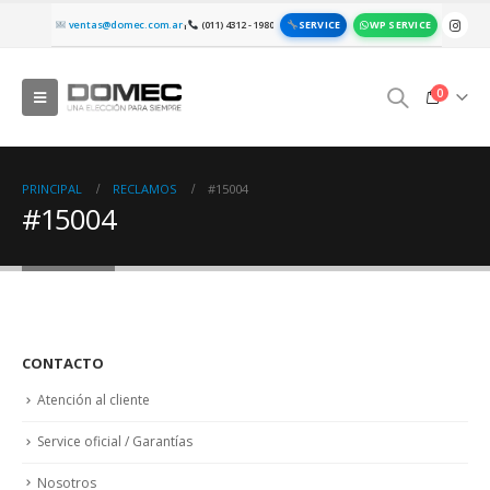
SERVICE
WP SERVICE
ventas@domec.com.ar
(011) 4312 - 1980
|
0
PRINCIPAL
RECLAMOS
#15004
#15004
CONTACTO
Atención al cliente
Service oficial / Garantías
Nosotros