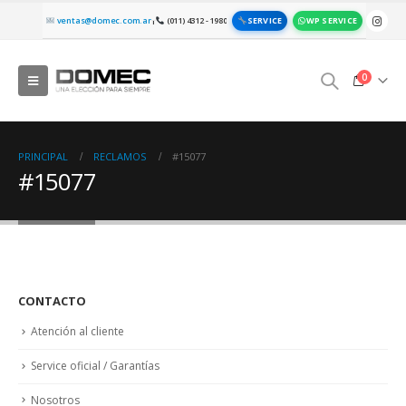
SERVICE
WP SERVICE
ventas@domec.com.ar
(011) 4312 - 1980
|
0
PRINCIPAL
RECLAMOS
#15077
#15077
CONTACTO
Atención al cliente
Service oficial / Garantías
Nosotros