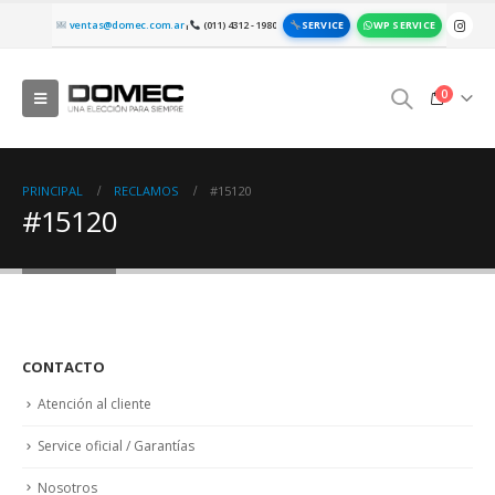
SERVICE
WP SERVICE
ventas@domec.com.ar
(011) 4312 - 1980
|
0
PRINCIPAL
RECLAMOS
#15120
#15120
CONTACTO
Atención al cliente
Service oficial / Garantías
Nosotros