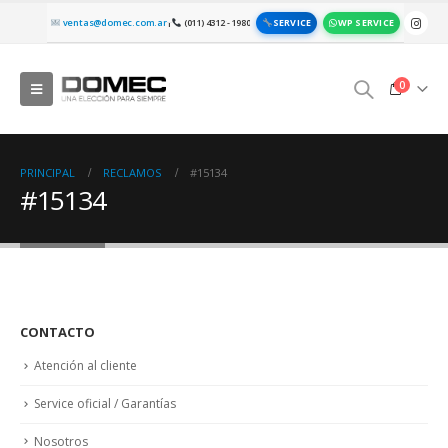
SERVICE
WP SERVICE
ventas@domec.com.ar
(011) 4312 - 1980
|
0
PRINCIPAL
RECLAMOS
#15134
#15134
CONTACTO
Atención al cliente
Service oficial / Garantías
Nosotros