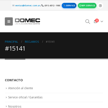
SERVICE
WP SERVICE
ventas@domec.com.ar
(011) 4312 - 1980
|
0
PRINCIPAL
RECLAMOS
#15141
#15141
CONTACTO
Atención al cliente
Service oficial / Garantías
Nosotros